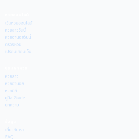
หวยออนไลน์
เว็บหวยออนไลน์
หวยลาววันนี้
หวยฮานอยวันนี้
ตรวจหวย
เปรียบเทียบเว็บ
ประเภทหวย
หวยลาว
หวยฮานอย
หวยยี่กี
คู่มือ Guide
บทความ
ข้อมูล
เกี่ยวกับเรา
FAQ