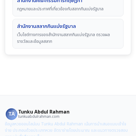
สำนักงานคณะกรรมการกฤษฎีกา
กฎหมายและประกาศที่เกี่ยวข้องกับสลากกินแบ่งรัฐบาล
สำนักงานสลากกินแบ่งรัฐบาล
เว็บไซต์ทางการของสำนักงานสลากกินแบ่งรัฐบาล ตรวจผล
รางวัลและข้อมูลสลาก
Tunku Abdul Rahman
TA
tunkuabdulrahman.com
ข้อมูลหวยออนไลน์บน Tunku Abdul Rahman เน้นการนำเสนอแบบเข้าใจ
ง่าย ประกอบด้วยประเภทหวย อัตราจ่ายโดยประมาณ และแนวทางตรวจสอบ