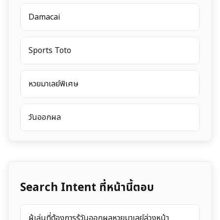
Damacai
Sports Toto
หวยมาเลย์พิเศษ
วันออกผล
Search Intent ที่หน้านี้ตอบ
ผู้เล่นที่ต้องการรู้วันออกผลหวยมาเลย์ล่วงหน้า