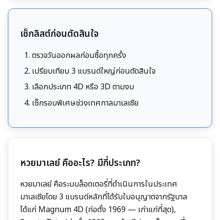
เช็กลิสต์ก่อนตัดสินใจ
ตรวจวันออกผลก่อนซื้อทุกครั้ง
เปรียบเทียบ 3 แบรนด์ใหญ่ก่อนตัดสินใจ
เลือกประเภท 4D หรือ 3D ตามงบ
เช็กรอบพิเศษช่วงเทศกาลมาเลเซีย
หวยมาเลย์ คืออะไร? มีกี่ประเภท?
หวยมาเลย์ คือระบบล็อตเตอรี่ที่ดำเนินการในประเทศ
มาเลเซียโดย 3 แบรนด์หลักที่ได้รับใบอนุญาตจากรัฐบาล
ได้แก่ Magnum 4D (ก่อตั้ง 1969 — เก่าแก่ที่สุด),