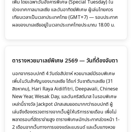
เพิ่ม โดยเฉพาะวันอังคารพิเศษ (Special Tuesday) ใน
ช่วงเทศกาลมาเลเซีย และวันอาทิตย์พิเศษ ผู้เล่นไทยควร
เทียบเวลาเป็นเวลาประเทศไทย (GMT+7) — รอบประกาศ
ผลของมาเลเซียอยู่ในเวลาประเทศไทยประมาณ 18.00 น.
ตารางหวยมาเลย์พิเศษ 2569 — วันที่ต้องจับตา
นอกจากรอบปกติ 4 วันต่อสัปดาห์ หวยมาเลย์มีรอบพิเศษ
เพิ่มในวันสำคัญของมาเลเซีย ได้แก่ วันชาติมาเลเซีย (31
สิงหาคม), Hari Raya Aidilfitri, Deepavali, Chinese
New Year, Wesak Day, และวันคริสต์มาส ในรอบพิเศษ
เหล่านี้รางวัล Jackpot มักสะสมยอดมากกว่ารอบปกติ ผู้
เล่นจึงต้องตรวจตารางจากเว็บผู้ให้บริการรายเดือน เพื่อไม่
พลาดรอบที่อัตราจ่ายสูง ตารางพิเศษมักประกาศล่วงหน้า 1-
2 เดือนจากเว็บทางการของแต่ละแบรนด์ และเว็บแทงหวย