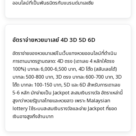
ออนไลน์ที่เป็นพันธมิตรกับแบรนด์มาเลเซีย
อัตราจ่ายหวยมาเลย์ 4D 3D 5D 6D
อัตราจ่ายของหวยมาเลย์ในเว็บแทงหวยออนไลน์ที่ดำเนิน
การตามมาตรฐานตลาด: 4D ตรง (เดาเลข 4 หลักให้ตรง
100%) บาทละ 6,000-6,500 บาท, 4D โต๊ด (สลับเลขได้)
บาทละ 500-800 บาท, 3D ตรง บาทละ 600-700 บาท, 3D
โต๊ด บาทละ 100-150 บาท, 5D และ 6D สำหรับการเดาเลข
5-6 หลัก มักจ่ายเป็น Jackpot สะสมเงินรางวัล อัตราเหล่านี้
สูงกว่าหวยรัฐบาลไทยและหวยลาว เพราะ Malaysian
lottery ใช้ระบบสะสมเงินรางวัลและจ่าย Jackpot ที่ยอด
เงินอาจสูงถึงล้านบาท