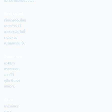
ความน่าเชื่อถือของเว็บ
หวยออนไลน์
เว็บหวยออนไลน์
หวยลาววันนี้
หวยฮานอยวันนี้
ตรวจหวย
เปรียบเทียบเว็บ
ประเภทหวย
หวยลาว
หวยฮานอย
หวยยี่กี
คู่มือ Guide
บทความ
ข้อมูล
เกี่ยวกับเรา