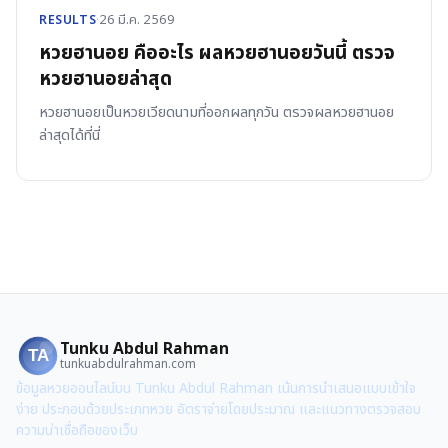
·
26 มี.ค. 2569
RESULTS
หวยฮานอย คืออะไร ผลหวยฮานอยวันนี้ ตรวจ
หวยฮานอยล่าสุด
หวยฮานอยเป็นหวยเวียดนามที่ออกผลทุกวัน ตรวจผลหวยฮานอย
ล่าสุดได้ที่นี่
Tunku Abdul Rahman
TA
tunkuabdulrahman.com
ข้อมูลหวยออนไลน์บน Tunku Abdul Rahman เน้นการนำเสนอแบบเข้าใจ
ง่าย ประกอบด้วยประเภทหวย อัตราจ่ายโดยประมาณ และแนวทางตรวจสอบ
ความน่าเชื่อถือของเว็บ